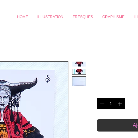
HOME
ILLUSTRATION
FRESQUES
GRAPHISME
I
Horoscope 
Prix
€3.00
Quantité
*
Aj